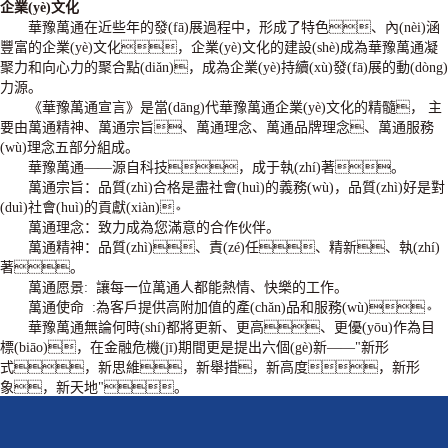
企業(yè)文化
華豫萬通
在近些年的發(fā)展過程中，形成了特色、內(nèi)涵
豐富的企業(yè)文化，企業(yè)文化的建設(shè)成為華豫萬通凝
聚力和向心力的聚合點(diǎn)，成為企業(yè)持續(xù)發(fā)展的動(dòng)
力源。
《華豫萬通宣言》是當(dāng)代華豫萬通企業(yè)文化的精髓， 主
要由萬通精神、萬通宗旨、萬通理念、萬通品牌理念、萬通服務
(wù)理念五部分組成。
華豫萬通——源自科技，成于執(zhí)著。
萬通宗旨：品質(zhì)合格是盡社會(huì)的義務(wù)，品質(zhì)好是對
(duì)社會(huì)的貢獻(xiàn)。
萬通理念：致力成為您滿意的合作伙伴。
萬通精神：品質(zhì)、責(zé)任、精新、執(zhí)
著。
萬通愿景: 讓每一位萬通人都能熱情、快樂的工作。
萬通使命 :為客戶提供高附加值的產(chǎn)品和服務(wù)。
華豫萬通無論何時(shí)都將更新、更高、更優(yōu)作為目
標(biāo)，在金融危機(jī)期間更是提出六個(gè)新——"新形
式，新思維，新舉措，新高度，新形
象，新天地"。