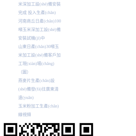
米深加工設(shè)備安裝
完成 投入生產(chǎn)
河南商丘日產(chǎn)100
噸玉米深加工設(shè)備
安裝試機(jī)中
山東日產(chǎn)30噸玉
米加工設(shè)備客戶加
工現(xiàn)場(chǎng)
（圖）
燕麥片生產(chǎn)設
(shè)備發(fā)往廣東清
遠(yuǎn)
玉米粉加工生產(chǎn)
線視頻