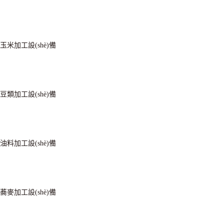
玉米加工設(shè)備
豆類加工設(shè)備
油料加工設(shè)備
蕎麥加工設(shè)備