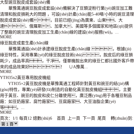
大型豌豆脫皮成套設(shè)備
華豫萬通豌豆脫皮成套設(shè)備解決了豆類淀粉行業(yè)豌豆加工難
清理和脫皮損耗大的問題 ，可設(shè)計產(chǎn)能5-40噸/小時的豌豆清理
脫皮成套設(shè)備，目前已經(jīng)為廣東、山東、大
連、俄羅斯、加拿大、美國等多個國家和地區(qū)提供
了整廠的豌豆清理脫皮加工生產(chǎn)線的建設(shè)服務(wù)。...
MORE
綠豆脫皮成套生產(chǎn)線
華豫萬通設(shè)計承建綠豆脫皮生產(chǎn)線 ，根據(jù)
綠豆特性，采用專業(yè)的綠豆脫皮技術(shù)，脫皮后的綠豆損
耗少，成品率高，干凈，僅單機脫出來的綠豆仁都比國外客戶帶
來的成品效果好?！ ∪A豫萬...
MORE
YTH35x2黃豆專用脫皮機組
YTH35×2黃豆脫皮機是華豫萬通工程師針對黃豆和豌豆的結(jié)構
(gòu)特性，專業(yè)研發(fā)制造的自動化黃豆脫皮機組，主要
用于黃豆、豌豆的脫皮和皮仁分離使用，廣泛應(yīng)用于各種豆制品
廠：如豆奶廠家、腐竹廠家、豆腐廠家、大豆油脂企業(yè)
等。...
MORE
頁次：1/1 每頁12 總數(shù)6 首頁 上一頁 下一頁 尾頁 轉(zhuǎn)到: