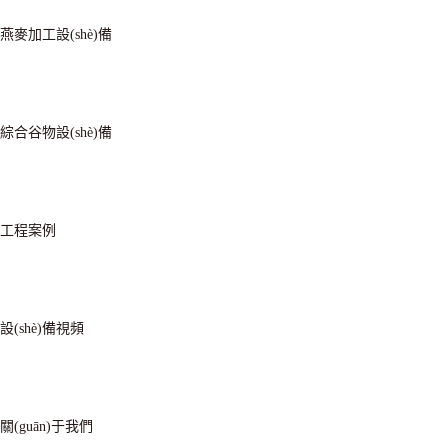
燕麥加工設(shè)備
綜合谷物設(shè)備
工程案例
設(shè)備視頻
關(guān)于我們