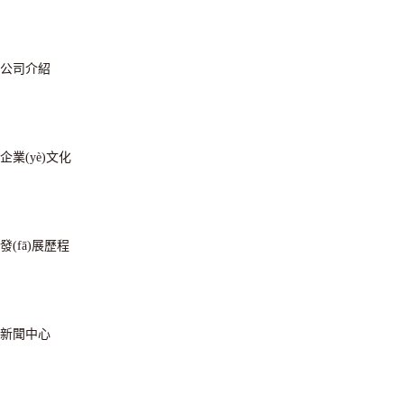
公司介紹
企業(yè)文化
發(fā)展歷程
新聞中心