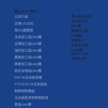
關(guān)于我們
產(chǎn)品中心
公司介紹
玉米加工設
企業(yè)文化
(shè)備
發(fā)展歷程
雜糧加工設
(shè)備
玉米加工設(shè)備
新聞中心
豆類加工設(shè)備
玉米加工現
(xiàn)場
油料加工設(shè)備
4001152118
蕎麥加工設(shè)備
白經(jīng)理
燕麥加工設(shè)備
綜合谷物設(shè)備
6NF-90玉米脫皮機
YTZSF28-5B玉米脫皮
制糝制粉機組
玉米提胚芽制糝制粉成
套設(shè)備