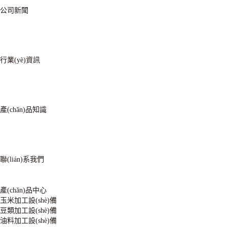
公司新聞
行業(yè)資訊
產(chǎn)品知識
聯(lián)系我們
產(chǎn)品中心
玉米加工設(shè)備
豆類加工設(shè)備
油料加工設(shè)備