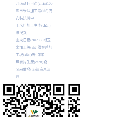
河南商丘日產(chǎn)100
噸玉米深加工設(shè)備
安裝試機中
玉米粉加工生產(chǎn)
線視頻
山東日產(chǎn)30噸玉
米加工設(shè)備客戶加
工現(xiàn)場（圖）
燕麥片生產(chǎn)設
(shè)備發(fā)往廣東清
遠