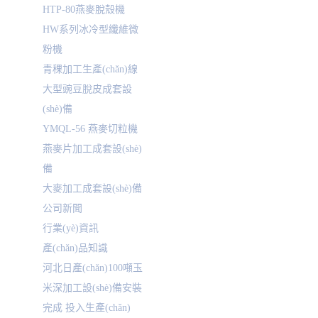
HTP-80燕麥脫殼機
HW系列冰冷型纖維微
粉機
青稞加工生產(chǎn)線
大型豌豆脫皮成套設
(shè)備
YMQL-56 燕麥切粒機
燕麥片加工成套設(shè)
備
大麥加工成套設(shè)備
公司新聞
行業(yè)資訊
產(chǎn)品知識
河北日產(chǎn)100噸玉
米深加工設(shè)備安裝
完成 投入生產(chǎn)