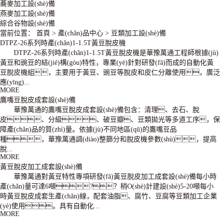
蕎麥加工設(shè)備
燕麥加工設(shè)備
綜合谷物設(shè)備
當前位置：
首頁
>
產(chǎn)品中心
>
豆類加工設(shè)備
DTPZ-26系列時產(chǎn)1-1.5T黃豆脫皮機
DTPZ-26系列時產(chǎn)1-1.5T黃豆脫皮機是華豫萬通工程師根據(jù)
黃豆和豌豆的結(jié)構(gòu)特性，專業(yè)針對研發(fā)而成的自動化黃
豆脫皮機組，主要用于黃豆、豌豆等脫皮和皮仁分離使用，廣泛
應(yīng)...
MORE
鷹嘴豆脫皮成套設(shè)備
華豫萬通的鷹嘴豆脫皮成套設(shè)備包含：清理、去石、脫
皮、分級、破豆瓣、豆類拋光等多道工序，保
障產(chǎn)品的質(zhì)量。依據(jù)不同地區(qū)的鷹嘴豆品
種，華豫萬通調(diào)整篩分和脫皮機參數(shù)，提高
脫...
MORE
黃豆脫皮加工成套設(shè)備
華豫萬通對黃豆特性專項研發(fā)黃豆脫皮加工成套設(shè)備每小時
產(chǎn)量可達6噸?？稍O(shè)計建設(shè)5-20噸每小
時黃豆脫皮成套生產(chǎn)線，配套油脂、腐竹、豆腐等豆類加工企業
(yè)使用。具有自動化...
MORE