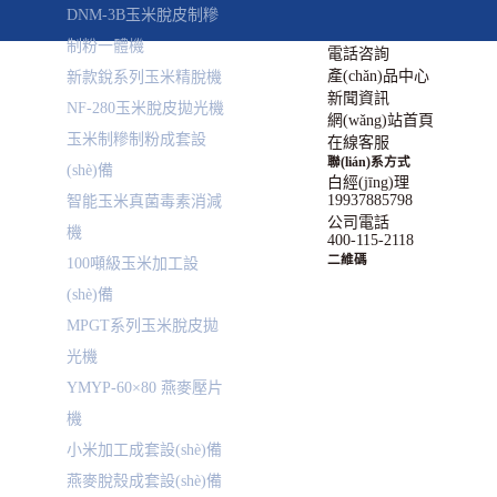
DNM-3B玉米脫皮制糝
制粉一體機
電話咨詢
產(chǎn)品中心
新款銳系列玉米精脫機
新聞資訊
NF-280玉米脫皮拋光機
網(wǎng)站首頁
玉米制糝制粉成套設
在線客服
聯(lián)系方式
(shè)備
白經(jīng)理
19937885798
智能玉米真菌毒素消減
公司電話
機
400-115-2118
二維碼
100噸級玉米加工設
(shè)備
MPGT系列玉米脫皮拋
光機
YMYP-60×80 燕麥壓片
機
小米加工成套設(shè)備
燕麥脫殼成套設(shè)備