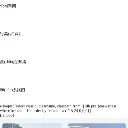
公司新聞
行業(yè)資訊
產(chǎn)品知識
聯(lián)系我們
e:loop={"select classid, classname, classpath from `[!db.pre!]enewsclass`
where bclassid='10' order by `classid` asc ",5,24,0,0,0}]
[/e:loop]