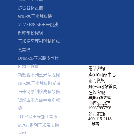
綜合谷物設備
6NF-90玉米脫皮機
YTZSF28-5B玉米脫皮
制糝制粉機組
玉米提胚芽制糝制粉成
套設備
DNM-3B玉米脫皮制糝
制粉一體機
電話咨詢
產(chǎn)品中心
新款銳系列玉米精脫機
新聞資訊
NF-280玉米脫皮拋光機
網(wǎng)站首頁
玉米制糝制粉成套設備
在線客服
聯(lián)系方式
智能玉米真菌毒素消減
白經(jīng)理
19937885798
機
公司電話
100噸級玉米加工設備
400-115-2118
二維碼
MPGT系列玉米脫皮拋
光機