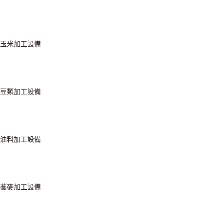
玉米加工設備
豆類加工設備
油料加工設備
蕎麥加工設備