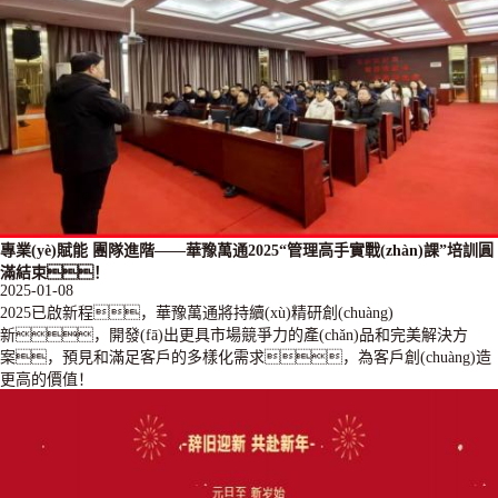
專業(yè)賦能 團隊進階——華豫萬通2025“管理高手實戰(zhàn)課”培訓圓
滿結束！
2025-01-08
2025已啟新程，華豫萬通將持續(xù)精研創(chuàng)
新，開發(fā)出更具市場競爭力的產(chǎn)品和完美解決方
案，預見和滿足客戶的多樣化需求，為客戶創(chuàng)造
更高的價值！