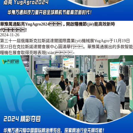
華豫萬通點亮YugAgro2024，開啟糧機節(jié)能高效新時
代！
2024-11-26
第三十一屆俄羅斯克拉斯諾達爾國際農業(yè)機械展YugAgro于11月19日
至22日在克拉斯諾達爾會展中心圓滿舉行。華豫萬通展出的多款智能
糧機在展會取得亮眼表現(xiàn)。