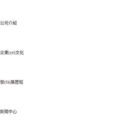
公司介紹
企業(yè)文化
發(fā)展歷程
新聞中心