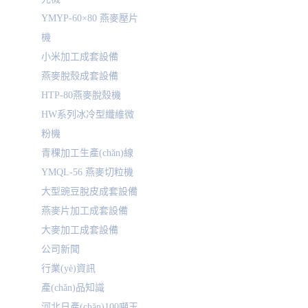
YMYP-60×80 燕麥壓片
機
小米加工成套設備
燕麥脫殼成套設備
HTP-80燕麥脫殼機
HW系列冰冷型纖維微
粉機
青稞加工生產(chǎn)線
YMQL-56 燕麥切粒機
大型豌豆脫皮成套設備
燕麥片加工成套設備
大麥加工成套設備
公司新聞
行業(yè)資訊
產(chǎn)品知識
河北日產(chǎn)100噸玉