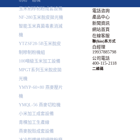
玉米制糝制粉成套設備
電話咨詢
產品中心
NF-280玉米脫皮拋光機
新聞資訊
智能玉米真菌毒素消減
網站首頁
機
在線客服
聯(lián)系方式
YTZSF28-5B玉米脫皮
白經理
19937885798
制糝制粉機組
公司電話
100噸級玉米加工設備
400-115-2118
二維碼
MPGT系列玉米脫皮拋
光機
YMYP-60×80 燕麥壓片
機
YMQL-56 燕麥切粒機
小米加工成套設備
青稞加工生產線
燕麥脫殼成套設備
冰冷型纖維超細微粉磨