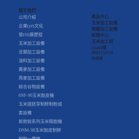
關于我們
產品中心
公司介紹
玉米加工設備
企業(yè)文化
雜糧加工設備
發(fā)展歷程
新聞中心
玉米加工現
玉米加工設備
(xiàn)場
豆類加工設備
4001152118
白經理
油料加工設備
蕎麥加工設備
燕麥加工設備
綜合谷物設備
6NF-90玉米脫皮機
玉米提胚芽制糝制粉成
套設備
新款銳系列玉米精脫機
DNM-3B玉米脫皮制糝
制粉一體機