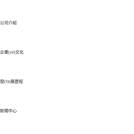
公司介紹
企業(yè)文化
發(fā)展歷程
新聞中心