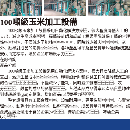
100噸級玉米加工設備
100噸級玉米加工設備采用自動化解決方案，很大程度降低人工的
支出，減少生產成本。糧藝設計師和調試工程師團隊確保工藝的合理
性，不僅減少了能耗，同時減少雜志、灰
分、麩星對成品的影響。各種產品得率及產品質量均達到或超越
規(guī)定標準，增加產品市場競爭力。
在線咨詢
產品介紹
100噸級
玉米加工設備
采用自動化解決方案，很大程度降低人工的
支出，減少生產成本。糧藝設計師和調試工程師團隊確保工藝
的合理性，不僅減少了能耗，同時減少雜志、灰
分、麩星對成品的影響。各種產品成品得率及產品質量均達
到或超越規(guī)定標準，增加產品市場競爭力。
整套設備具有工藝合理、設備耐用、專用性強、布置合
理、動耗小、出粉率高、成品質量好等特點。該
產成品廣泛適用于食品企業(yè)、糖類企業(yè)、啤酒企業
(yè)。