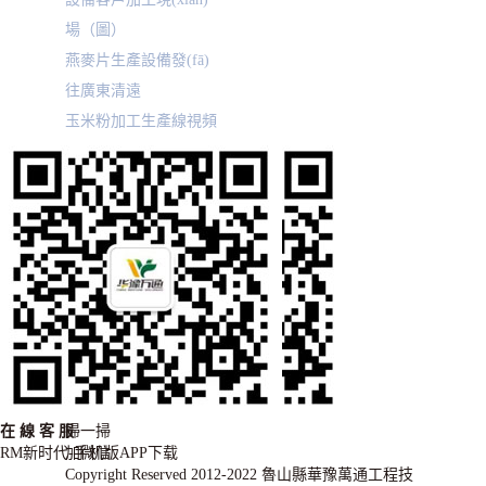
場（圖）
燕麥片生產設備發(fā)
往廣東清遠
玉米粉加工生產線視頻
在
線
客
服
掃一掃
RM新时代-手机版APP下载
加微信
Copyright Reserved 2012-2022 魯山縣華豫萬通工程技