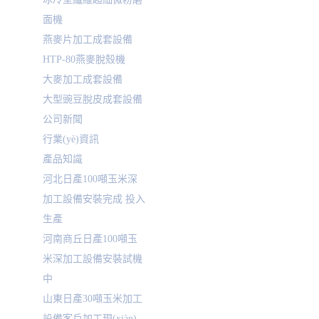
面機
燕麥片加工成套設備
HTP-80燕麥脫殼機
大麥加工成套設備
大型豌豆脫皮成套設備
公司新聞
行業(yè)資訊
產品知識
河北日產100噸玉米深
加工設備安裝完成 投入
生產
河南商丘日產100噸玉
米深加工設備安裝試機
中
山東日產30噸玉米加工
設備客戶加工現(xiàn)