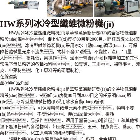
HW系列冰冷型纖維微粉機(jī)
HW系列冰冷型纖維微粉機(jī)是華豫萬通新研發(fā)的全谷物低溫制
粉設(shè)備，制粉細(xì)度從80目到2000目之間任意調(diào)節
(jié)，冰冷型纖維微粉機(jī)采用冰水自動(dòng)循環(huán)，可保
障粉體微量元素不流失，物料不發(fā)熱，不變性，產(chǎn)量
大，損耗低，易操作，適用于營養(yǎng)粗雜糧加工和其他
常溫下無法粉碎的各種物料，如豆類、玉米、裸燕麥、蕎
麥、中藥材、化工原料等的研磨制粉。
在線咨詢
產(chǎn)品介紹
HW系列冰冷型纖維微粉機(jī)是
華豫萬通
新研發(fā)的全谷物低溫制
粉設(shè)備，制粉細(xì)度從80目到2000目之間任意調(diào)節
(jié)，冰冷型纖維微粉機(jī)采用冰水自動(dòng)循環
(huán)，可保障粉體微量元素不流失，物料不發
(fā)熱，不變性，產(chǎn)量大，損耗
低，易操作，適用于營養(yǎng)粗雜糧加工和其他常
溫下無法粉碎的各種物料，如豆類、玉米、裸燕麥、蕎麥、中
藥材、化工原料等的研磨制粉。
該磨粉機(jī)由冰水空氣壓縮機(jī)、勻料器、合金翻刀