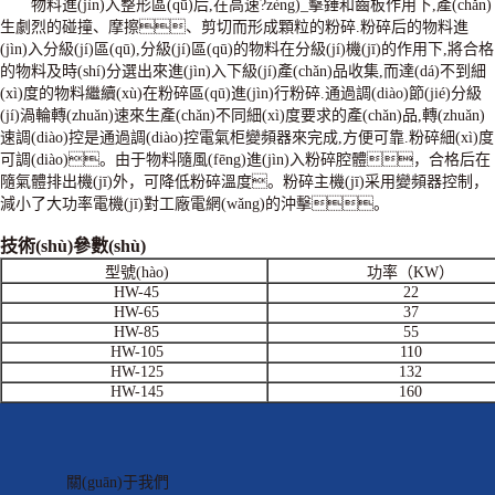
物料進(jìn)入整形區(qū)后,在高速?zèng)_擊錘和齒板作用下,產(chǎn)
生劇烈的碰撞、摩擦、剪切而形成顆粒的粉碎.粉碎后的物料進
(jìn)入分級(jí)區(qū),分級(jí)區(qū)的物料在分級(jí)機(jī)的作用下,將合格
的物料及時(shí)分選出來進(jìn)入下級(jí)產(chǎn)品收集,而達(dá)不到細
(xì)度的物料繼續(xù)在粉碎區(qū)進(jìn)行粉碎.通過調(diào)節(jié)分級
(jí)渦輪轉(zhuǎn)速來生產(chǎn)不同細(xì)度要求的產(chǎn)品,轉(zhuǎn)
速調(diào)控是通過調(diào)控電氣柜變頻器來完成,方便可靠.粉碎細(xì)度
可調(diào)。由于物料隨風(fēng)進(jìn)入粉碎腔體，合格后在
隨氣體排出機(jī)外，可降低粉碎溫度。粉碎主機(jī)采用變頻器控制，
減小了大功率電機(jī)對工廠電網(wǎng)的沖擊。
技術(shù)參數(shù)
型號(hào)
功率（KW）
HW-45
22
HW-65
37
HW-85
55
HW-105
110
HW-125
132
HW-145
160
關(guān)于我們