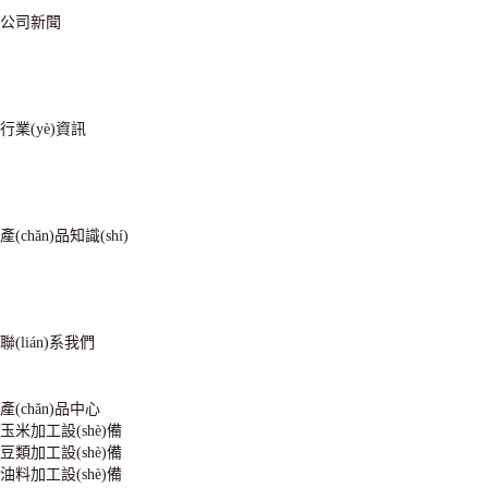
公司新聞
行業(yè)資訊
產(chǎn)品知識(shí)
聯(lián)系我們
產(chǎn)品中心
玉米加工設(shè)備
豆類加工設(shè)備
油料加工設(shè)備