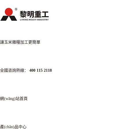
讓玉米雜糧加工更簡單
全國咨詢熱線：
400 115 2118
網(wǎng)站首頁
產(chǎn)品中心