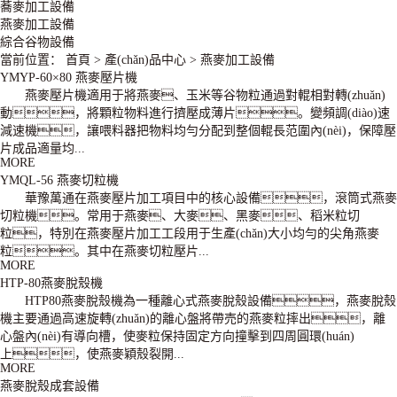
蕎麥加工設備
燕麥加工設備
綜合谷物設備
當前位置：
首頁
>
產(chǎn)品中心
>
燕麥加工設備
YMYP-60×80 燕麥壓片機
燕麥壓片機適用于將燕麥、玉米等谷物粒通過對輥相對轉(zhuǎn)
動，將顆粒物料進行擠壓成薄片。變頻調(diào)速
減速機，讓喂料器把物料均勻分配到整個輥長范圍內(nèi)，保障壓
片成品適量均...
MORE
YMQL-56 燕麥切粒機
華豫萬通在燕麥壓片加工項目中的核心設備，滾筒式燕麥
切粒機。常用于燕麥、大麥、黑麥、稻米粒切
粒，特別在燕麥壓片加工工段用于生產(chǎn)大小均勻的尖角燕麥
粒。其中在燕麥切粒壓片...
MORE
HTP-80燕麥脫殼機
HTP80燕麥脫殼機為一種離心式燕麥脫殼設備，燕麥脫殼
機主要通過高速旋轉(zhuǎn)的離心盤將帶売的燕麥粒摔出，離
心盤內(nèi)有導向槽，使麥粒保持固定方向撞擊到四周圓環(huán)
上，使燕麥穎殼裂開...
MORE
燕麥脫殼成套設備