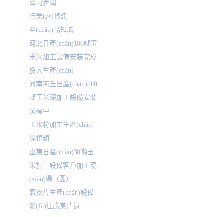
公司新聞
行業(yè)資訊
產(chǎn)品知識
河北日產(chǎn)100噸玉
米深加工設備安裝完成
投入生產(chǎn)
河南商丘日產(chǎn)100
噸玉米深加工設備安裝
試機中
玉米粉加工生產(chǎn)
線視頻
山東日產(chǎn)30噸玉
米加工設備客戶加工現
(xiàn)場（圖）
燕麥片生產(chǎn)設備
發(fā)往廣東清遠