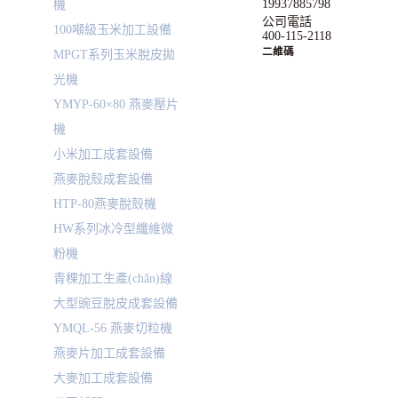
19937885798
機
公司電話
100噸級玉米加工設備
400-115-2118
二維碼
MPGT系列玉米脫皮拋
光機
YMYP-60×80 燕麥壓片
機
小米加工成套設備
燕麥脫殼成套設備
HTP-80燕麥脫殼機
HW系列冰冷型纖維微
粉機
青稞加工生產(chǎn)線
大型豌豆脫皮成套設備
YMQL-56 燕麥切粒機
燕麥片加工成套設備
大麥加工成套設備