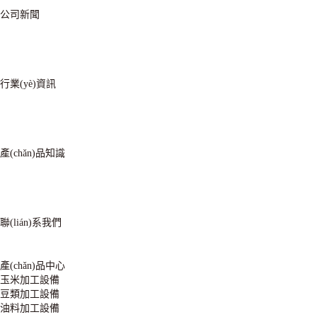
公司新聞
行業(yè)資訊
產(chǎn)品知識
聯(lián)系我們
產(chǎn)品中心
玉米加工設備
豆類加工設備
油料加工設備