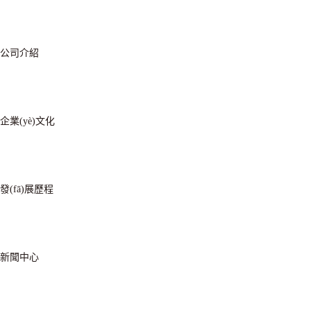
公司介紹
企業(yè)文化
發(fā)展歷程
新聞中心