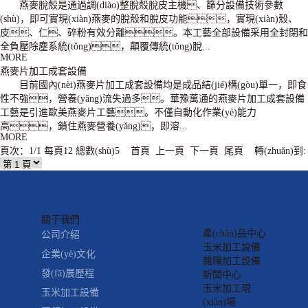
燕麥脫殼是通過調(diào)整脫殼脫皮主機、篩分設備技術參數
(shù)，即可實現(xiàn)燕麥的脫殼和脫皮功能，實現(xiàn)殼、
皮、仁、碎粉有效分離。本工藝全部設備采用全封閉和
全負壓除塵系統(tǒng)，顛覆傳統(tǒng)脫...
MORE
燕麥片加工成套設備
目前國內(nèi)燕麥片加工成套設備均是成品結(jié)構(gòu)單一，即食
性不強，營養(yǎng)流失過多。華豫萬通的燕麥片加工成套設備
工藝是引進歐美燕麥片工藝。不僅自動化作業(yè)能力
高，鎖住燕麥營養(yǎng)，即溶...
MORE
頁次：1/1 每頁12 總數(shù)5 首頁 上一頁 下一頁 尾頁 轉(zhuǎn)到:
關于我們
產(chǎn)品中心
公司介紹
玉米加工設備
企業(yè)文化
雜糧加工設備
發(fā)展歷程
新聞中心
玉米加工現
玉米加工設備
(xiàn)場