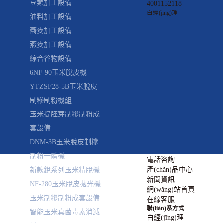
豆類加工設備
4001152118
白經(jīng)理
油料加工設備
蕎麥加工設備
燕麥加工設備
綜合谷物設備
6NF-90玉米脫皮機
YTZSF28-5B玉米脫皮
制糝制粉機組
玉米提胚芽制糝制粉成
套設備
DNM-3B玉米脫皮制糝
制粉一體機
電話咨詢
產(chǎn)品中心
新款銳系列玉米精脫機
新聞資訊
NF-280玉米脫皮拋光機
網(wǎng)站首頁
玉米制糝制粉成套設備
在線客服
聯(lián)系方式
智能玉米真菌毒素消減
白經(jīng)理