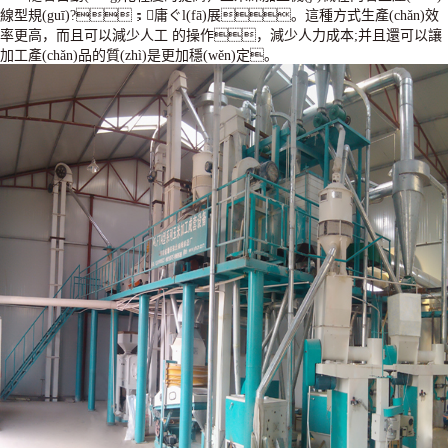
線型規(guī)?；庸ぐl(fā)展。這種方式生產(chǎn)效
率更高，而且可以減少人工 的操作，減少人力成本;并且還可以讓
加工產(chǎn)品的質(zhì)是更加穩(wěn)定。