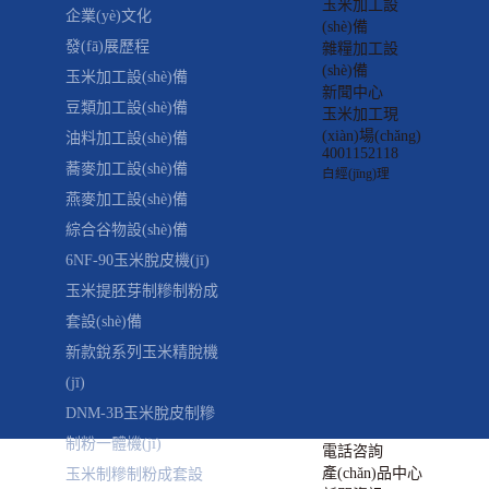
玉米加工設
企業(yè)文化
(shè)備
發(fā)展歷程
雜糧加工設
(shè)備
玉米加工設(shè)備
新聞中心
豆類加工設(shè)備
玉米加工現
(xiàn)場(chǎng)
油料加工設(shè)備
4001152118
蕎麥加工設(shè)備
白經(jīng)理
燕麥加工設(shè)備
綜合谷物設(shè)備
6NF-90玉米脫皮機(jī)
玉米提胚芽制糝制粉成
套設(shè)備
新款銳系列玉米精脫機
(jī)
DNM-3B玉米脫皮制糝
制粉一體機(jī)
電話咨詢
產(chǎn)品中心
玉米制糝制粉成套設