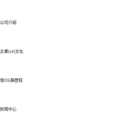
公司介紹
企業(yè)文化
發(fā)展歷程
新聞中心