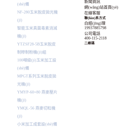
新聞資訊
(shè)備
網(wǎng)站首頁(yè)
NF-280玉米脫皮拋光機
在線客服
聯(lián)系方式
(jī)
白經(jīng)理
19937885798
智能玉米真菌毒素消減
公司電話
機(jī)
400-115-2118
二維碼
YTZSF28-5B玉米脫皮
制糝制粉機(jī)組
100噸級(jí)玉米加工設
(shè)備
MPGT系列玉米脫皮拋
光機(jī)
YMYP-60×80 燕麥壓片
機(jī)
YMQL-56 燕麥切粒機
(jī)
小米加工成套設(shè)備