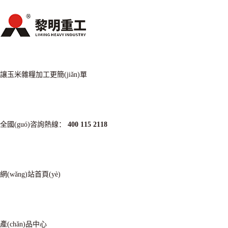
讓玉米雜糧加工更簡(jiǎn)單
全國(guó)咨詢熱線：
400 115 2118
網(wǎng)站首頁(yè)
產(chǎn)品中心