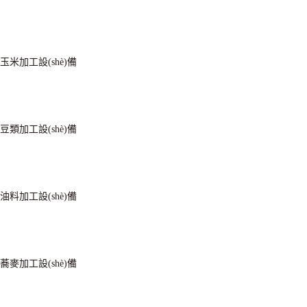
玉米加工設(shè)備
豆類加工設(shè)備
油料加工設(shè)備
蕎麥加工設(shè)備