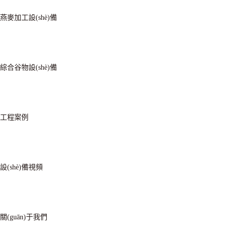
燕麥加工設(shè)備
綜合谷物設(shè)備
工程案例
設(shè)備視頻
關(guān)于我們