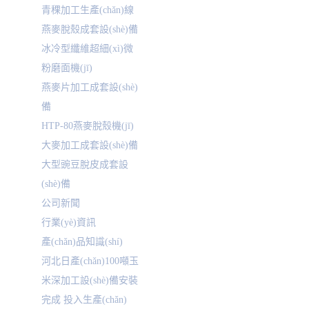
青稞加工生產(chǎn)線
燕麥脫殼成套設(shè)備
冰冷型纖維超細(xì)微
粉磨面機(jī)
燕麥片加工成套設(shè)
備
HTP-80燕麥脫殼機(jī)
大麥加工成套設(shè)備
大型豌豆脫皮成套設
(shè)備
公司新聞
行業(yè)資訊
產(chǎn)品知識(shí)
河北日產(chǎn)100噸玉
米深加工設(shè)備安裝
完成 投入生產(chǎn)