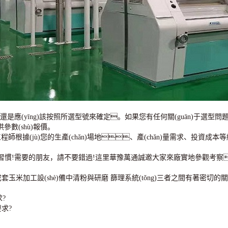
應(yīng)該按照所選型號來確定。如果您有任何關(guān)于選型問
參數(shù)報價。
根據(jù)您的生產(chǎn)場地、產(chǎn)量需求、投資成本等綜
的習慣!需要的朋友，請不要錯過!這里
華豫萬通
誠邀大家來廠實地參觀考察
套玉米加工設(shè)備中清粉與研磨 篩理系統(tǒng)三者之間有著密切的關(g
求?
要求?