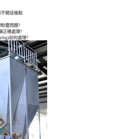
展離不開這幾點
理粉塵問題?
何讓正確處理?
yīng)如何處理?