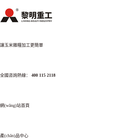
讓玉米雜糧加工更簡單
全國咨詢熱線：
400 115 2118
網(wǎng)站首頁
產(chǎn)品中心