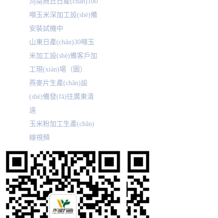
河南商丘日產(chǎn)100
噸玉米深加工設(shè)備
安裝試機中
山東日產(chǎn)30噸玉
米加工設(shè)備客戶加
工現(xiàn)場（圖）
燕麥片生產(chǎn)設
(shè)備發(fā)往廣東清
遠
玉米粉加工生產(chǎn)
線視頻