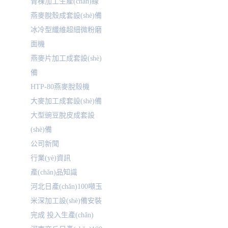
青稞加工生產(chǎn)線
燕麥脫殼成套設(shè)備
冰冷型纖維超細微粉磨
面機
燕麥片加工成套設(shè)
備
HTP-80燕麥脫殼機
大麥加工成套設(shè)備
大型豌豆脫皮成套設
(shè)備
公司新聞
行業(yè)資訊
產(chǎn)品知識
河北日產(chǎn)100噸玉
米深加工設(shè)備安裝
完成 投入生產(chǎn)