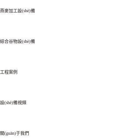
燕麥加工設(shè)備
綜合谷物設(shè)備
工程案例
設(shè)備視頻
關(guān)于我們