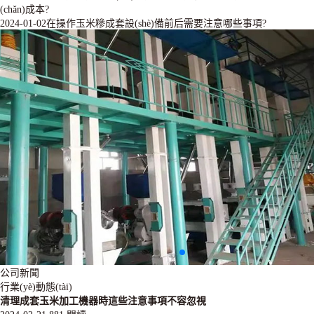
(chǎn)成本?
2024-01-02
在操作玉米糝成套設(shè)備前后需要注意哪些事項?
公司新聞
行業(yè)動態(tài)
清理成套玉米加工機器時這些注意事項不容忽視