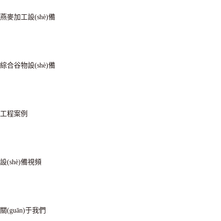
燕麥加工設(shè)備
綜合谷物設(shè)備
工程案例
設(shè)備視頻
關(guān)于我們