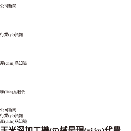
公司新聞
行業(yè)資訊
產(chǎn)品知識
聯(lián)系我們
公司新聞
行業(yè)資訊
產(chǎn)品知識
玉米深加工機(jī)械是現(xiàn)代農