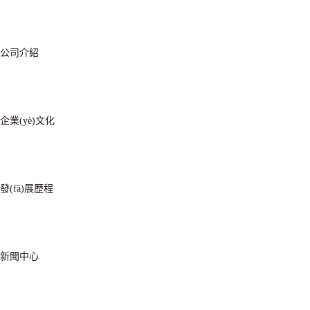
公司介紹
企業(yè)文化
發(fā)展歷程
新聞中心