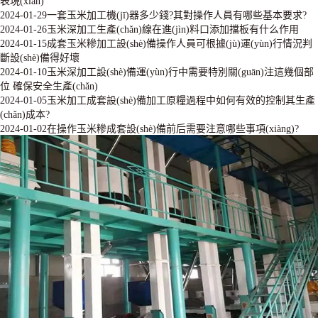
表現(xiàn)
2024-01-29
一套玉米加工機(jī)器多少錢?其對操作人員有哪些基本要求?
2024-01-26
玉米深加工生產(chǎn)線在進(jìn)料口添加擋板有什么作用
2024-01-15
成套玉米糝加工設(shè)備操作人員可根據(jù)運(yùn)行情況判
斷設(shè)備得好壞
2024-01-10
玉米深加工設(shè)備運(yùn)行中需要特別關(guān)注這幾個部
位 確保安全生產(chǎn)
2024-01-05
玉米加工成套設(shè)備加工原糧過程中如何有效的控制其生產
(chǎn)成本?
2024-01-02
在操作玉米糝成套設(shè)備前后需要注意哪些事項(xiàng)?