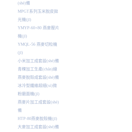
(shè)備
MPGT系列玉米脫皮拋
光機(jī)
YMYP-60×80 燕麥壓片
機(jī)
YMQL-56 燕麥切粒機
(jī)
小米加工成套設(shè)備
青稞加工生產(chǎn)線
燕麥脫殼成套設(shè)備
冰冷型纖維超細(xì)微
粉磨面機(jī)
燕麥片加工成套設(shè)
備
HTP-80燕麥脫殼機(jī)
大麥加工成套設(shè)備